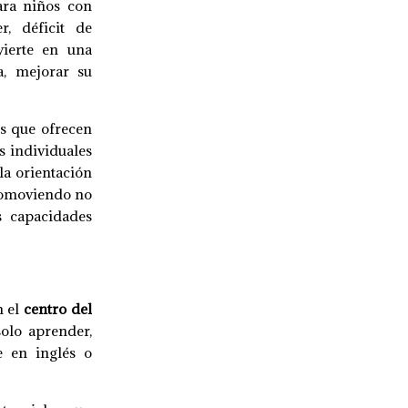
ara niños con
r, déficit de
vierte en una
a, mejorar su
os que ofrecen
s individuales
la orientación
promoviendo no
s capacidades
n el
centro del
solo aprender,
e en inglés o