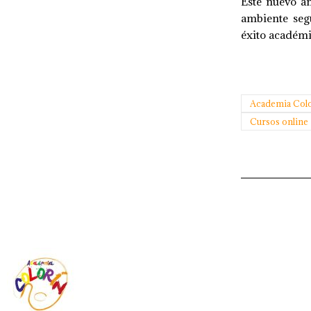
Este nuevo añ
ambiente segu
éxito académi
Academia Col
Cursos online