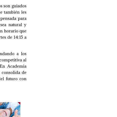
os son guiados
ue también les
á pensada para
sea natural y
un horario que
tes de 14:15 a
indando a los
competitiva al
. En Academia
e consolida de
del futuro con