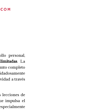
llo personal,
limitadas
. La
junto completo
uidadosamente
vidad a través
s lecciones de
ue impulsa el
 especialmente