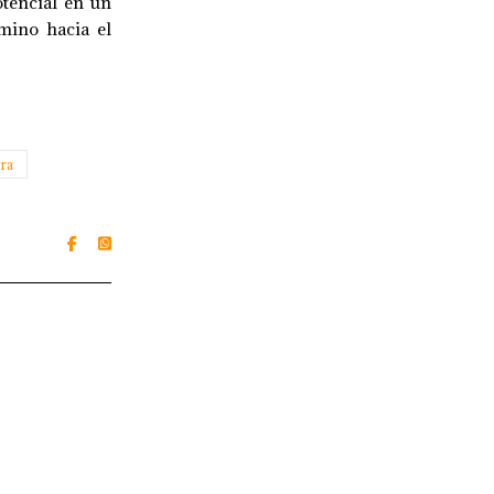
otencial en un
amino hacia el
ra