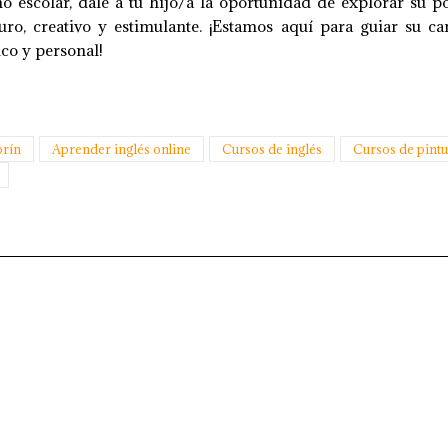
o escolar, dale a tu hijo/a la oportunidad de explorar su p
ro, creativo y estimulante. ¡Estamos aquí para guiar su c
co y personal!
orín
Aprender inglés online
Cursos de inglés
Cursos de pintu