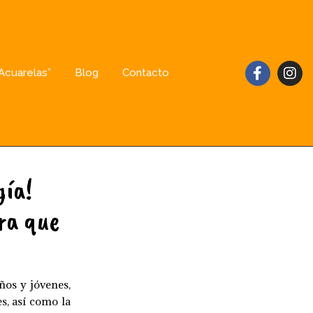
 Acuarelas”
Blog
Contacto
gía!
ra que
ños y jóvenes,
s, así como la