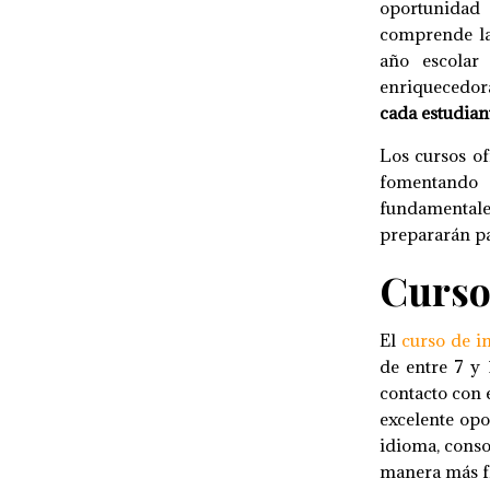
oportunidad 
comprende la
año escolar
enriquecedor
cada estudian
Los cursos of
fomentando 
fundamentales
prepararán pa
Curso 
El
curso de i
de entre 7 y 
contacto con 
excelente opo
idioma, cons
manera más f