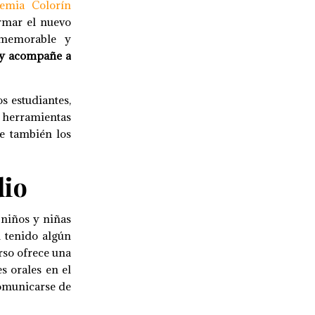
emia Colorín
rmar el nuevo
 memorable y
e y acompañe a
s estudiantes,
herramientas
ue también los
dio
 niños y niñas
n tenido algún
rso ofrece una
s orales en el
omunicarse de